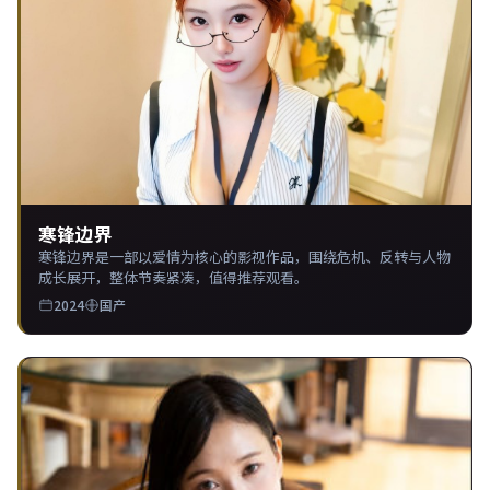
寒锋边界
寒锋边界是一部以爱情为核心的影视作品，围绕危机、反转与人物
成长展开，整体节奏紧凑，值得推荐观看。
2024
国产