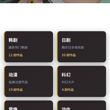
热门分类
韩剧
日剧
最新热门韩剧
精彩日本电视剧
12
部作品
20
部作品
动漫
科幻
经典动漫作品
科幻大片
19
部作品
4
部作品
爱情
动作